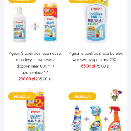
Pigeon Środek do mycia naczyń
Pigeon środek do mycia butelek
dziecięcych i warzyw z
i warzyw, uzupełniacz 700ml
dozownikiem 800ml +
65.00 zł
75.00 zł
uzupełniacz 1,4l
200.00 zł
235.00 zł
PROMOCJA
PROMOCJA