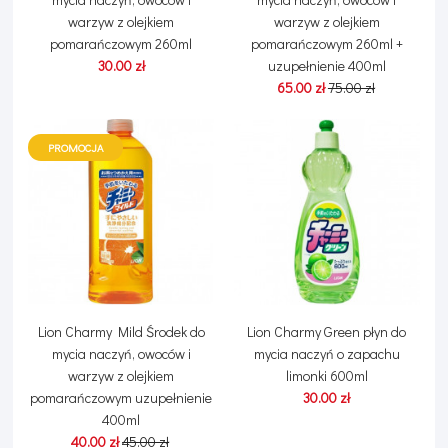
warzyw z olejkiem
warzyw z olejkiem
pomarańczowym 260ml
pomarańczowym 260ml +
30.00 zł
uzupełnienie 400ml
65.00 zł
75.00 zł
PROMOCJA
Lion Charmy Mild Środek do
Lion Charmy Green płyn do
mycia naczyń, owoców i
mycia naczyń o zapachu
warzyw z olejkiem
limonki 600ml
pomarańczowym uzupełnienie
30.00 zł
400ml
40.00 zł
45.00 zł