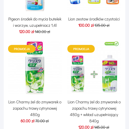
Pigeon środek do mycia butelek
Lion zestaw środków czystości
i warzyw, uzupełniacz 1,4l
100.00 zł
135.00 zł
120.00 zł
140.00 zł
PROMOCJA
PROMOCJA
Lion Charmy żel do zmywarek o
Lion Charmy żel do zmywarek o
zapachu trawy cytrynowej
zapachu trawy cytrynowej
480g
480g + wkład uzupełniający
60.00 zł
70.00 zł
840g
120.00 zł
145.00 zł