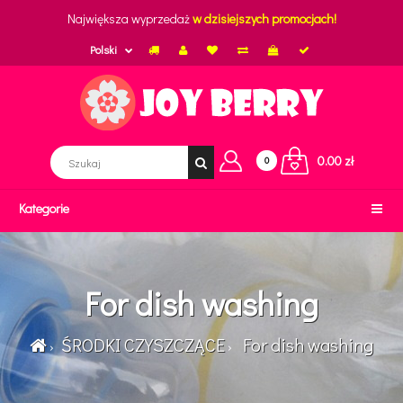
Największa wyprzedaż
w dzisiejszych promocjach!
Polski
0.00 zł
0
Kategorie
For dish washing
ŚRODKI CZYSZCZĄCE
For dish washing