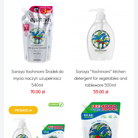
Saraya Yashinomi Środek do
Saraya "Yashinomi" kitchen
mycia naczyń uzupełniacz
detergent for vegetables and
540ml
tableware 500ml
70.00 zł
55.00 zł
PROMOCJA