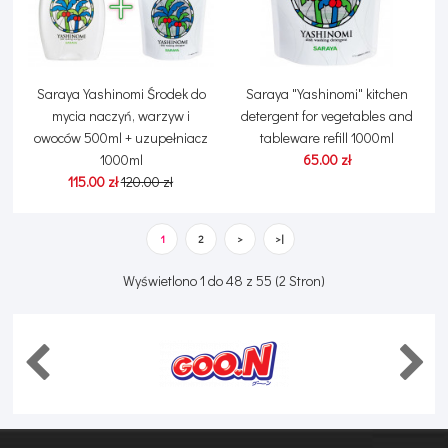
Saraya Yashinomi Środek do
Saraya "Yashinomi" kitchen
mycia naczyń, warzyw i
detergent for vegetables and
owoców 500ml + uzupełniacz
tableware refill 1000ml
1000ml
65.00 zł
115.00 zł
120.00 zł
1
2
>
>|
Wyświetlono 1 do 48 z 55 (2 Stron)