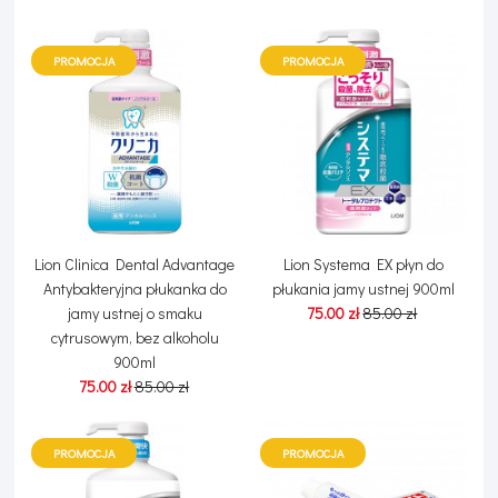
PROMOCJA
PROMOCJA
Lion Clinica Dental Advantage
Lion Systema EX płyn do
Antybakteryjna płukanka do
płukania jamy ustnej 900ml
jamy ustnej o smaku
75.00 zł
85.00 zł
cytrusowym, bez alkoholu
900ml
75.00 zł
85.00 zł
PROMOCJA
PROMOCJA