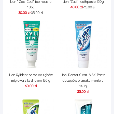
Lion " Zact Cool" toothpaste
Lion "Zact" toothpaste 150g
130g
40.00 zł
45.00 zł
30.00 zł
35.00 zł
Lion Xylident pasta do zębów
Lion Dentor Clear MAX Pasta
miętowa z ksylitolem 120 g
do zębów o smaku mentolu
60.00 zł
140g
35.00 zł