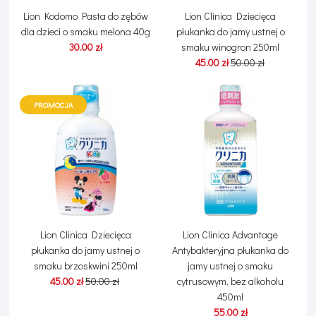
Lion Kodomo Pasta do zębów
Lion Clinica Dziecięca
dla dzieci o smaku melona 40g
płukanka do jamy ustnej o
30.00 zł
smaku winogron 250ml
45.00 zł
50.00 zł
PROMOCJA
Lion Clinica Dziecięca
Lion Clinica Advantage
płukanka do jamy ustnej o
Antybakteryjna płukanka do
smaku brzoskwini 250ml
jamy ustnej o smaku
45.00 zł
50.00 zł
cytrusowym, bez alkoholu
450ml
55.00 zł