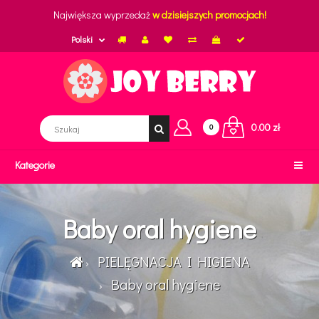
Największa wyprzedaż
w dzisiejszych promocjach!
Polski
0.00 zł
0
Kategorie
Baby oral hygiene
PIELĘGNACJA I HIGIENA
Baby oral hygiene