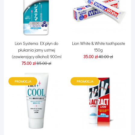
Lion Systema EX płyn do
Lion White & White toothpaste
płukania jamy ustnej
150g
(zawierający alkohol) 900ml
35.00 zł
40.00 zł
75.00 zł
85.00 zł
PROMOCJA
PROMOCJA