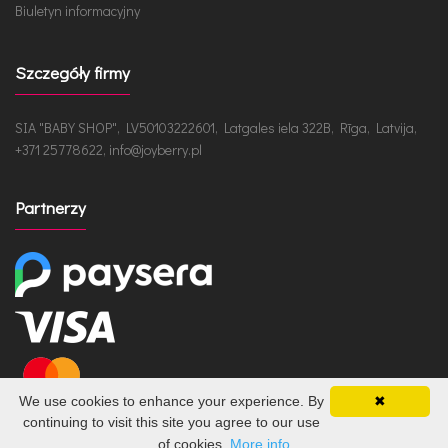
Biuletyn informacyjny
Szczegóły firmy
SIA "BABY SHOP", LV50103222601, Latgales iela 322B, Rīga, Latvija,
+371 25778622, info@joyberry.pl
Partnerzy
We use cookies to enhance your experience. By
✖
continuing to visit this site you agree to our use
of cookies.
More info
JoyBerry.pl © 2026 /
ua
ru
en