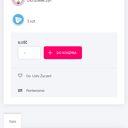
Dla dziewczyn
3 szt.
ILOŚĆ
Do Listy Życzeń
Porównanie
Opis