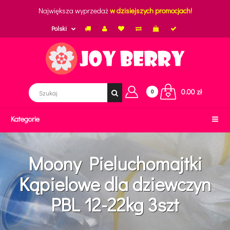
Największa wyprzedaż
w dzisiejszych promocjach!
Polski
0.00 zł
0
Kategorie
Moony Pieluchomajtki
Kąpielowe dla dziewczyn
PBL 12-22kg 3szt