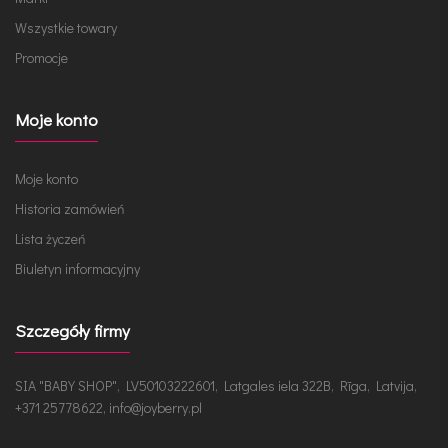
Wszystkie towary
Promocje
Moje konto
Moje konto
Historia zamówień
Lista życzeń
Biuletyn informacyjny
Szczegóły firmy
SIA "BABY SHOP", LV50103222601, Latgales iela 322B, Rīga, Latvija,
+371 25778622, info@joyberry.pl