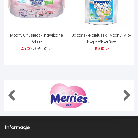
Moony Chusteczki nawilżane
Japońskie pieluszki Moony M 6-
M
G
64szt
11kg próbka 3szt
45.00 zł
55.00 zł
15.00 zł
Informacje