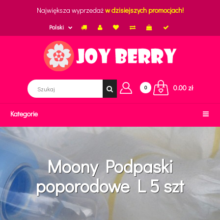
Największa wyprzedaż
w dzisiejszych promocjach!
Polski
0.00 zł
0
Kategorie
Moony Podpaski
poporodowe L 5 szt