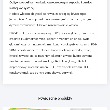
Odżywka o delikatnym kwiatowo-owocowym zapachu i bardzo
lekkiej konsystencji.
Nadaje włosom objętość, sprawia, że stają się błyszczące i
jedwabiste. Chroni przed nieprzyjemnymi zapachami, w tym
dymem tytoniowym. Ułatwia rozczesywanie włosów.
Skład:
woda, alkohol stearylowy, DPG, izopentyldiolu, dimetikon,
stearylo-PG dimetyloamina, behentrimonium chloride, kwas
glutaminowy, aminopropyldimetikon, hydroksyetylomocznik, PEG-
90M, steartrimonium chloride, kwas mlekowy, inozytol, miód,
hydrolizowane białko pszenicy, ekstrakt z wina, hydrolizowana
skrobia pszenna, olej mineralny, alkohol cetylowy, alkohol
izopropylowy, mleczan amonu, BG, dwutlenek krzemu, BHT,
fenoksyetanol, substancja zapachowa, barwnik.
Powiązane produkty