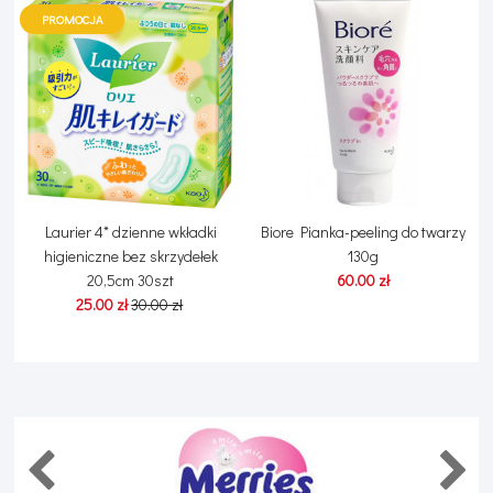
PROMOCJA
o
Laurier 4* dzienne wkładki
Biore Pianka-peeling do twarzy
higieniczne bez skrzydełek
130g
20,5cm 30szt
60.00 zł
25.00 zł
30.00 zł