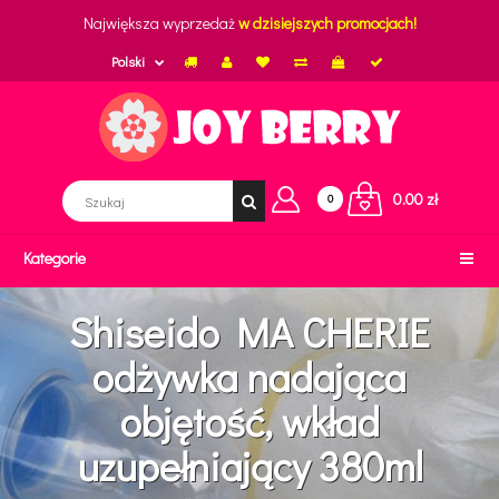
Największa wyprzedaż
w dzisiejszych promocjach!
Polski
0.00 zł
0
Kategorie
Shiseido MA CHERIE
odżywka nadająca
objętość, wkład
uzupełniający 380ml